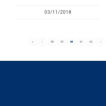
03/11/2018
«
‹
58
59
60
61
62
›