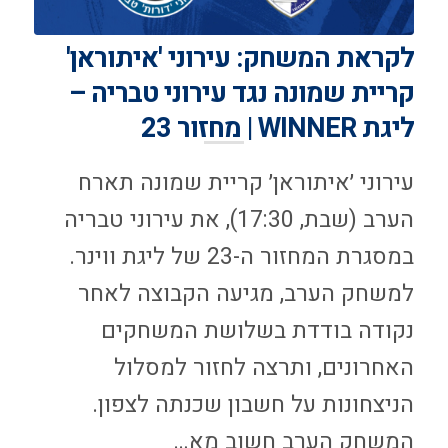
לקראת המשחק: עירוני 'איתוראן'
קריית שמונה נגד עירוני טבריה –
ליגת WINNER | מחזור 23
עירוני ׳איתוראן׳ קריית שמונה תארח
הערב (שבת, 17:30), את עירוני טבריה
במסגרת המחזור ה-23 של ליגת ווינר.
למשחק הערב, מגיעה הקבוצה לאחר
נקודה בודדת בשלושת המשחקים
האחרונים, ותרצה לחזור למסלול
הניצחונות על חשבון שכנתה לצפון.
המשחק הערב חשוב מא…