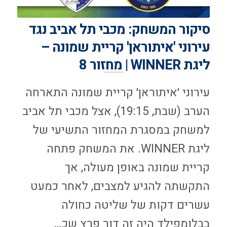
סיקור המשחק: מכבי תל אביב נגד
עירוני 'איתוראן' קריית שמונה –
ליגת WINNER | מחזור 8
עירוני ׳איתוראן׳ קריית שמונה התארחה
הערב (שבת, 19:15), אצל מכבי תל אביב
למשחק במסגרת המחזור התשיעי של
ליגת WINNER. את המשחק פתחה
קריית שמונה באופן מעולה, אך
התקשתה להגיע למצבים, לאחר כמעט
עשרים דקות של שליטה כחולה
בבלומפילד היה זה דור פרץ שכ…