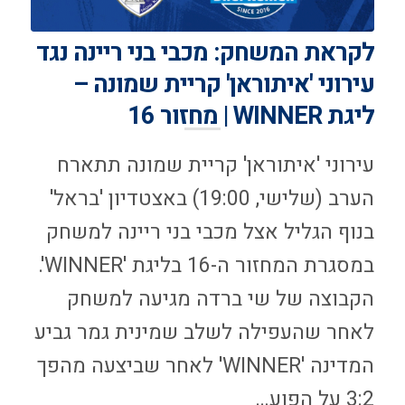
לקראת המשחק: מכבי בני ריינה נגד
עירוני 'איתוראן' קריית שמונה –
ליגת WINNER | מחזור 16
עירוני 'איתוראן' קריית שמונה תתארח
הערב (שלישי, 19:00) באצטדיון 'בראל'
בנוף הגליל אצל מכבי בני ריינה למשחק
במסגרת המחזור ה-16 בליגת 'WINNER'.
הקבוצה של שי ברדה מגיעה למשחק
לאחר שהעפילה לשלב שמינית גמר גביע
המדינה 'WINNER' לאחר שביצעה מהפך
3:2 על הפוע…