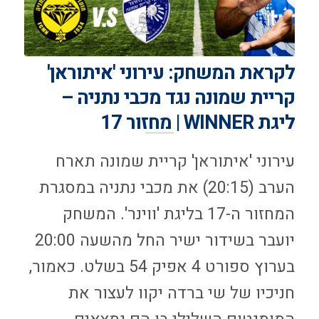
לקראת המשחק: עירוני 'איתוראן'
קריית שמונה נגד מכבי נתניה –
ליגת WINNER | מחזור 17
עירוני 'איתוראן' קריית שמונה תארח
הערב (20:15) את מכבי נתניה במסגרת
המחזור ה-17 בליגת 'ווינר'. המשחק
יועבר בשידור ישיר החל מהשעה 20:00
בערוץ ספורט 4 אפיק 54 בשלט. כאמור,
חניכיו של שי ברדה יקוו לעצור את