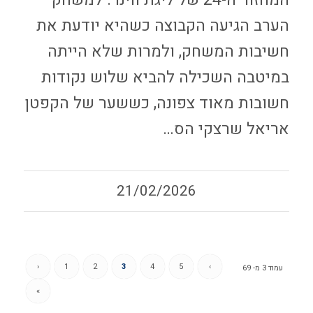
המחזור ה-24 של ליגת ווינר. למשחק
הערב הגיעה הקבוצה כשהיא יודעת את
חשיבות המשחק, ולמרות שלא הייתה
במיטבה השכילה להביא שלוש נקודות
חשובות מאוד צפונה, כששער של הקפטן
אריאל שרצקי הס…
21/02/2026
‹
1
2
3
4
5
›
עמוד 3 מ- 69
»