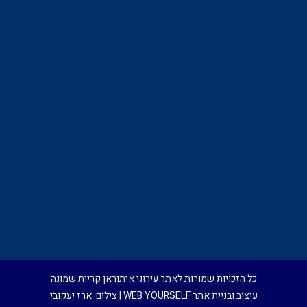
כל הזכויות שמורות לאתר עירוני איתוראן קריית שמונה
עיצוב ובניית אתר
WEB YOURSELF
| צילום:
ארז יעקובי