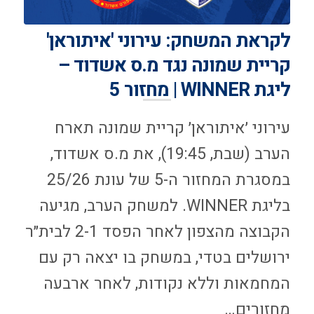
לקראת המשחק: עירוני 'איתוראן'
קריית שמונה נגד מ.ס אשדוד –
ליגת WINNER | מחזור 5
עירוני ׳איתוראן׳ קריית שמונה תארח
הערב (שבת, 19:45), את מ.ס אשדוד,
במסגרת המחזור ה-5 של עונת 25/26
בליגת WINNER. למשחק הערב, מגיעה
הקבוצה מהצפון לאחר הפסד 2-1 לבית״ר
ירושלים בטדי, במשחק בו יצאה רק עם
המחמאות וללא נקודות, לאחר ארבעה
מחזורים…