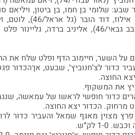
שבע: שלומי בן חמו, בן ביטון, ויליאם ס
פאיוביץ', אביתר אילוז, דוד 
סיראז' נאסר (דובב גבאי/46), אליניב ברדה, גלי
חי העביר כדור לצ'חנוביץ', שבעט, אךהכדור 
צא החוצה.
למוני פרץ מצוין מאגף שמאל והעביר כדור לר
1-0 לק"ש.