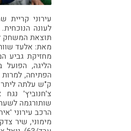
לעונה הנוכחית. 
תוצאת המשחק לק
מאת: אלעד שוורץ, מ
מחזיקת גביע המ
הליגה, הפועל 
הפתיחה, למרות 
צ'חנוביץ' נגח 
שותורגמה לשער 
הרכב עירוני 'איתו
מימוני, שיר צדק