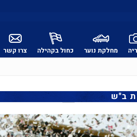
יה
מחלקת נוער
כחול בקהילה
צרו קשר
ת ב"ש