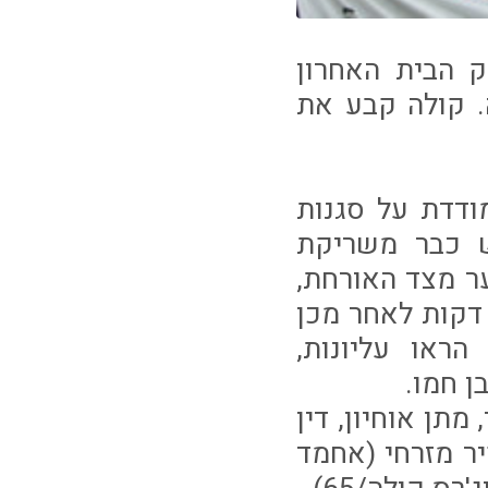
הביסה את הפועל ב"ש 3-0 במשחק הבית האחרון
ה. קולה קבע את
ודדת על סגנות
ש כבר משריקת
ר מצד האורחת,
ש עלתה ליתרון בדקה ה-25 מרגליו של אדריאן רוצ'ט. 5 דקות לאחר מכן
הראו עליונות,
 חמו.
 מתן אוחיון, דין
יר מזרחי (אחמד