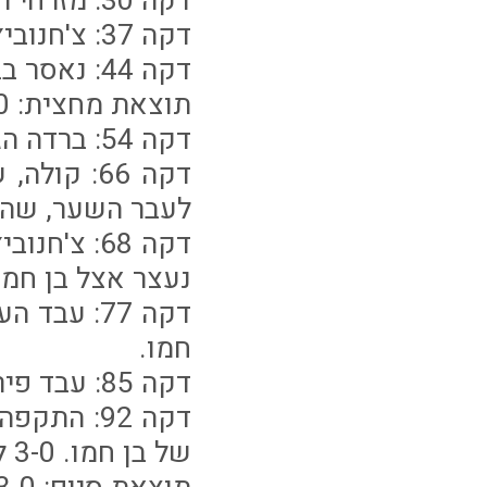
דקה 30: מזרחי הרים כדור חופשי, צ'חנוביץ' נגח פנימה. 2-0 לק"ש.
דקה 37: צ'חנוביץ' שיחרר בעיטה לעבר השער, אך הכדור יצא החוצה.
דקה 44: נאסר בבעיטה מ-30 מטרים. חיימוב קלט מצויין.
תוצאת מחצית: 2-0 לק"ש
דקה 54: ברדה הגביה מהאגף, בוזגלו בעט מ-6 מטרים. חיימוב הצליח להדוף.
דקה 66: 
לעבר השער, שהי
נעצר אצל בן חמו
דקה 77: ע
חמו.
דקה 85: עבד פירגן לעבודי, שכמעט וכבש, אך הכדור התגלגל ליד השער.
דקה 92: 
של בן חמו. 3-0 לק"ש.