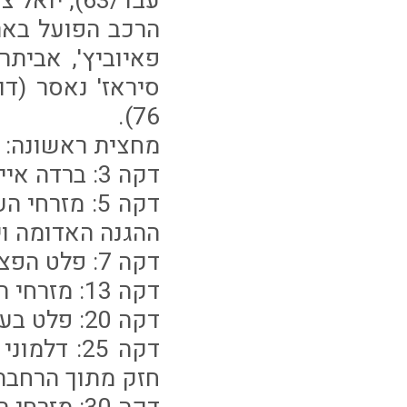
עבד/63), יואל צ'חנוביץ' (נאור עבודי/74), ויאם עמאשה (רוג'רס קולה/65).
הרכב הפועל באר 
76).
מחצית ראשונה:
דקה 3: ברדה איים על השער, חיימוב הדף ופלט שלח את הריבאונד לקורה.
דקה 5: מזר
ההגנה האדומה וי
דקה 7: פלט הפציץ את המשקוף.
דקה 13: מזרחי הרים כדור חופשי לראשו של עמאשה, שנגח בסמוך לקורה.
דקה 20: פלט בעט מרחוק. הכדור יצא החוצה.
דקה 25: ד
חזק מתוך הרחבה וכבש. 