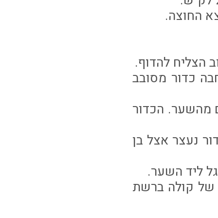
חבה כדור מסובב
פציץ עם בעיטה ממרחק של 25 מטרים מהשער. הכדור
דור נעצר אצל בן
ר של קולה ברשת