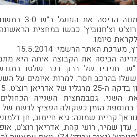
עירוני קריית שמונה 
רוצ'ט וצ'חנוביץ' כבשו במחצית הראשונ
ראת סיומו.
ערכת האתר הרשמי. 15.5.2014
דינה הביסה את הקבוצה איתה היא מתמ
ב"ש. חניכיו של ברק בכר שלטו במגר
שעלו בהרכב חסר. למרות איומים על השע
ק"
את השני. גםבמחצית השנייה הכחולים 
בתוספת הזמן כשקולה הפציץ לרשת של בן
ראן' קריית שמונה: גיא חיימוב, חן דלמוני,
, עדן שמיר, רועי קהת, אדריאן רוצ'ט, אופ