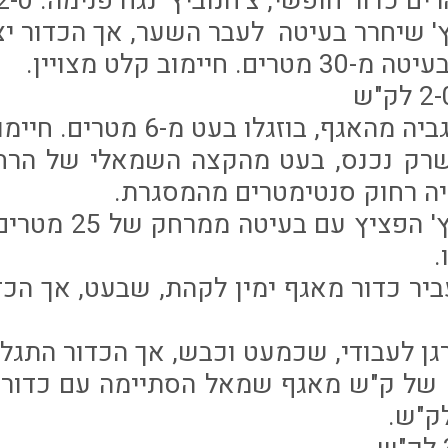
קולה, שרק נכנס, בעט מהקצה השמאלי של הר
ה רחוק סנטימטרים מהמסגרת.
דקה 68: צ'חנוביץ' ה
.
בד העביר כדור מאגף ימין לקהת, שבעט, אך הכ
התקפה של ק"ש מאגף שמאל הסתיימה עם כדו