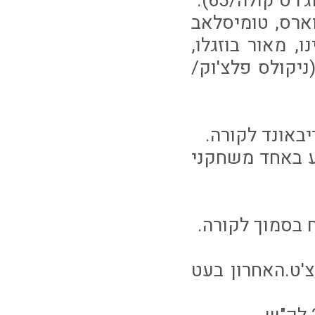
וארס, טומיסלאב
הובר (גל אראל/46), לוטם, זינו, מאור בוזגלו,
ינור פלט (ניקולס פלצ'וק/
פגע באחד משחקני
וצ'ט.האחרון בעט