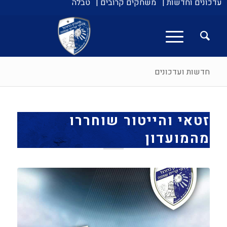
עדכונים וחדשות |
משחקים קרובים |
טבלה
חדשות ועדכונים
זטאי והייטור שוחררו
מהמועדון