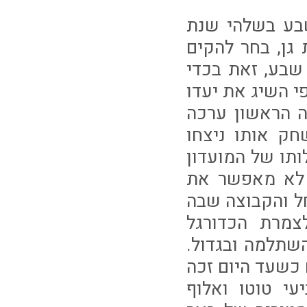
בע בשלהי שנת
 גן, בחר להקים
שבע, זאת בכדי
ל התהליך קבוצת כדורגל. באפריל 1950 כספי השיג את יעדו
 הראשון ערכה
ק אותו ניצחו
בעונת 1952 הופסק פעילותו של המועדון
 לא מאפשר את
ל והקבוצה שבה
צמרת הכדורגל
שתלמה ובגדול.
 כשעד היום זכה
עי טוטו ואלוף