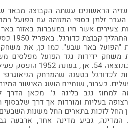
צעדיה הראשונים עשתה הקבוצה מבאר ש
קן העבר זלמן כספי המזוהה עם הפועל רמת
ת צעירים אשר חיו במעברות באזור באר 
לייסד בסופו ש
 "הפועל באר שבע". כמו כן, את משחקה
 משחק ידידות נגד הפועל מפלסים משח
האדומים מב"ש בתוצאה 54. אך, 
ות לכדורגל בטענה שהמרחק הגיאוגרפי
ים. כעבור, שנתיים הושג האישור המיוח
למחוז נגב בליגה ג'. מכאן הדרך ל
רצופה בעליות ומורדות אך דרך שלבסוף ה
ן החל לזכות בתארים החל משנות השבעים
המדינה, גביע מדינה אחד, ארבעה גבי