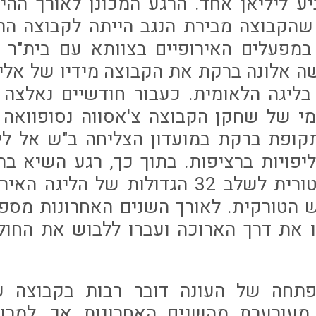
יע ליליאן אחד. הרגע המכונן לאורך ההי
שהקבוצה מבירת הנגב הייתה לקבוצה הר
עלים האירופיים בצוותא עם בית"ר יר
 2007 רכשה אלונה ברקת את הקבוצה מידיו של אל
ליגה הלאומית. כעבור חודשיים נאלצה
י של שחקן הקבוצה צ'אסווה נסופוואה
תקופת ברקת במועדון הצליחה ב"ש אל ליג
יפויות ברציפות. בתוך כך, רגע השיא בת
היה העפלה היסטורית לשלב 32 הגדולות של 
 הטורקית. לאורך השנים האחרונות מספ
 את דרך הארוכה ועברו ללבוש את החול
בפתחה של העונה דובר רבות בקבוצה 
מעורערת מהשנים האחרונות אך, למרו