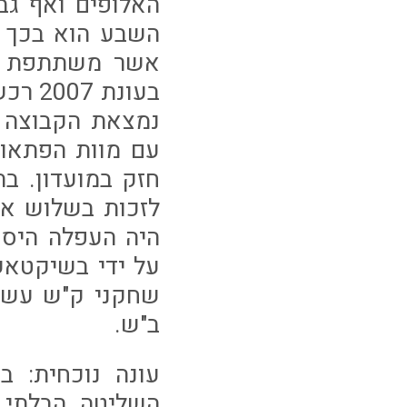
האלופים ואף גב
השבע הוא בכך 
אשר משתתפת במפ
בעונת
נמצאת הקבוצה ב
עם מוות הפתאומ
חזק במועדון. ב
לזכות בשלוש אל
על ידי בשיקטאש
שחקני ק"ש עשו
ב"ש.
עונה נוכחית: 
השליטה הבלתי 