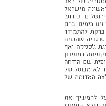
סטוריה של באר
אשונה מישראל
ושלים. כידוע,
י זינו בימים בהם
 ברקת להתמודד
 טרגדיה שהכתה
ת ג'פניקה ואף
קופתה במועדון
הליגה האירופית שם הודחה
ר לא מבוטל של
צה האדומה של
על להמשיך את
ת שלא הפסידו