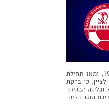
רקע כללי: מועדון הכדורגל הפועל ב"ש הוקם בשנת 1949, ומאז תחילת
י לציין, כי ברקת
ובליגה הבכירה
ירת הנגב בליגה