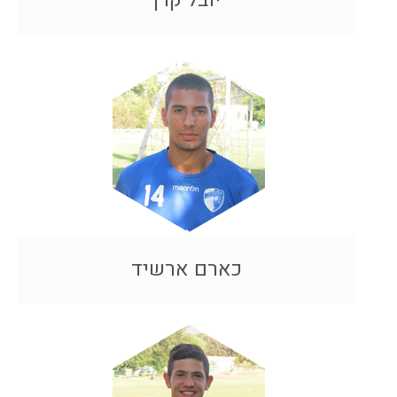
יובל קרן
כארם ארשיד