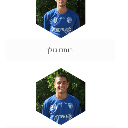
רותם גולן