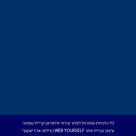
כל הזכויות שמורות לאתר עירוני איתוראן קריית שמונה
עיצוב ובניית אתר
WEB YOURSELF
| צילום:
ארז יעקובי