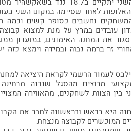
משחק האימון השני יתקיים ב18.7 נגד
האלופות לאחר שסיימה במקום השני בעונ
המשחקים נחשבים כסופר קשים וכמה רמ
דון עובדים במרץ על מנת למצוא קבוצה
סגור את המחנה האימונים, במועדון ממש
ורי זר ברמה גבוה ובמידה וימצא כזה יש
ילבס לעמוד הרשמי לקראת היציאה למחנה 
קצועי מרוצים מהסגל שנבנה מבחינה אי
י בין הצוות לשחקנים, מהאווירה המצויי
נה היא בראש ובראשונה לחבר את הקבוצ
דים המוכשרים לקבוצה מנצחת.
וה שמטרתינו תושג וכשנחזור נהיה כבר