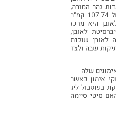
ות נהר המורה,
שהיא ה-15 בגודלה באוסטריה, משתרעת על פני שטח של 107.74 קמ"ר
תה מונה 25,804 תושבים נכון לשנת 2001. לאובן היא מרכז
רסיטת לאובן,
 לאובן שוכנת
יקות שבה ולצד
ימונים שלה
י אימון כאשר
ול ברמינגהאם סיטי ב15.7 שמשחקת בפוטבול ליג
אם סיטי סיימה