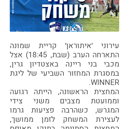
עירוני ׳איתוראן׳ קריית שמונה
התארחה הערב (שבת, 18:45) אצל
מכבי בני ריינה באצטדיון גרין,
במסגרת המחזור השביעי של ליגת
WINNER.
המחצית הראשונה, הייתה רגועה
וממועטת מצבים משני צידי
המגרש, כשהרבה פציעות גרמו
לעצירת המשחק לזמן ממושך,
המחצית הסתיימה בתיקו מאופס