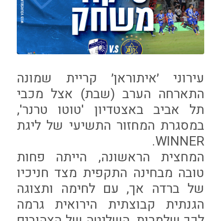
עירוני ׳איתוראן׳ קריית שמונה
התארחה הערב (שבת) אצל מכבי
תל אביב באצטדיון 'טוטו טרנר',
במסגרת המחזור התשיעי של ליגת
WINNER.
המחצית הראשונה, הייתה פחות
טובה מבחינה התקפית מצד חניכיו
של ברדה אך, עם לחימה ותצוגה
הגנתית קבוצתית הירואית גרמה
לכך שלמרות ,השליטה של הצהובים