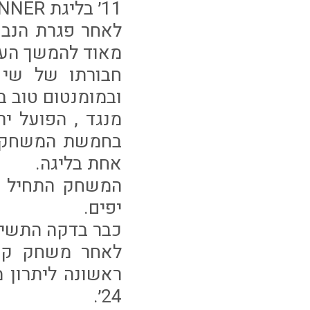
11׳ בליגת WINNER באצטדיון מרים שבנתניה.
לאחר פגרת הנבח
מאוד להמשך העו
חבורתו של שי 
ובמומנטום טוב 
מנגד , הפועל י
בחמשת המשחקים
אחת בליגה.
המשחק התחיל ט
יפים.
כבר בדקה התשיעי
לאחר משחק קצב
24׳.