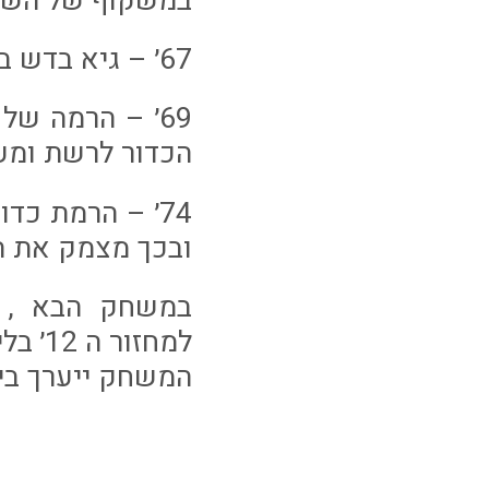
במשקוף של השע
67׳ – גיא בדש בועט מרחוק אך טננבאום תופס את הכדור.
69׳ – הרמה ש
הכדור לרשת ומעלה
74׳ – הרמת כ
ובכך מצמק את התוצ
במשחק הבא , ע
למחזור ה 12׳ בליגת WINNER מול בני סכנין.
המשחק ייערך ביום שלישי 2/12/25 וישו