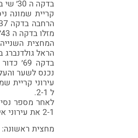
בדקה ה 30׳ שי בן דוד ניסה בעיטה מרחוק אך בעט מעל השער.
קריית שמונה ני
מזלו בדקה ה 43׳ והמחצית הראשונה מסתיימת ב 1-0 להפועל ירושלים.
הראל גולדנברג 
בדקה 69
נכנס לשער והעלה 
ל 2-1.
לאחר מספר נסיו
2-1 את עירוני איתוראן קריית שמונה.
מחצית ראשונה: