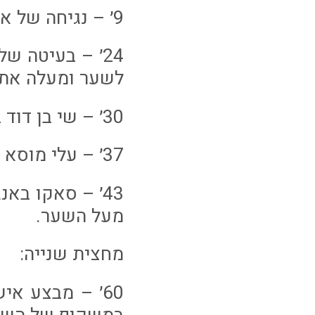
9׳ – נגיחה של אוגריסה מקרן נהדפת לקרן.
24׳ – בעיטה ש
לשער ומעלה את הפ
30׳ – שי בן דוד בועט ממרחק של כ 30 מטרים אל הכדור חולף מעל השער.
37׳ – עלי מוסא בועט מתוך הרחבה אך הכדור עולה מעל השער.
43׳ – סאקו בא
מעל השער.
מחצית שנייה:
60׳ – מבצע א