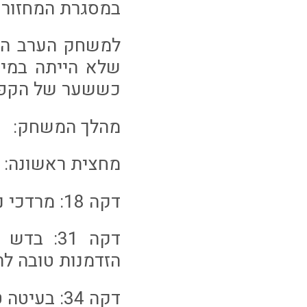
במסגרת המחזור ה-24 של ליגת וו
למשחק הערב הג
שלא הייתה במיט
כששער של הקפטן
מהלך המשחק:
מחצית ראשונה:
דקה 18: מרדכי ניסה בעיטה מ-18 מטרים, אך פספס בקצת את המסגרת.
דקה 31:
הזדמנות טובה לה
דקה 34: בעיטה טובה של אשטה מחוץ לרחבה תפסה את טננבאום מוכן.