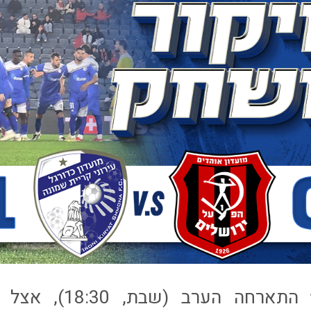
עירוני ׳איתוראן׳ התאר