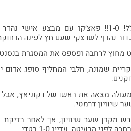
דקה 57: גוללללל! 1-0!! פאצ׳קו עם מבצע אישי 
דור נהדף לשרצקי שעם חץ לפינה הרחוקה קבע
דום לקריית שמונה, חלבי המחליף סופג אדום
קנים.
גבהה מעולה מצאה את ראשו של רקוניאץ, אב
ר שיוויון דרמטי.
לייש כבש מקרן שער שיוויון, אך לאחר בדיק
 לפני הבעיטה, עדיין 1-0 בטדי.