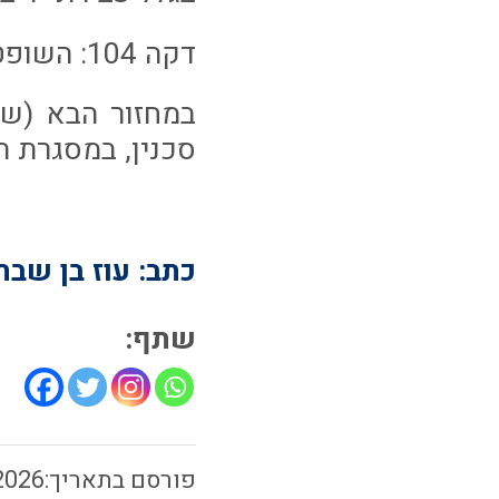
דקה 104: השופט סיים את המשחק, ניצחון 1-0 חשוב לקבוצה!
סכנין, במסגרת המחזור ה-25 של ליגת ווינר
כתב: עוז בן שבת
שתף:
2026