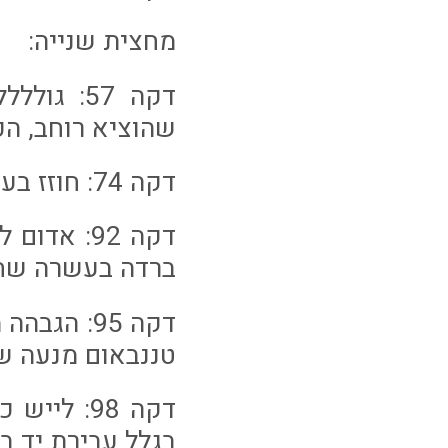
מחצית שנייה:
שהוציא רוחב, הכ
דקה 74: חוזז בעט מחוץ לרחבה ופספס את המסגרת בנסנטימטרים בודדים.
דקה 92: א
ברדה בעשרה שח
דקה 95: ה
טננבאום מנעה שע
דקה 98: 
בגלל עבירת יד ברחבה