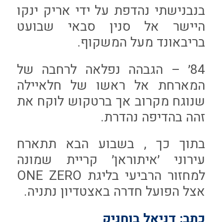
בנבנישתי נהדפת על ידי אריק ינקו
היישר אל סנין סבאי שבועט
בריבאונד מעל המשקוף.
84׳ – הגבהה נפלאה לרחבה של
המארחת אל ראשו של חלאיילה
שנוגח מקרוב אך ברטקוש לוקח את
זהה בהדיפה נהדרת.
בתוך כך , בשבוע הבא תתארח
עירוני ׳איתוראן׳ קריית שמונה
למחזור הרביעי בליגת ONE ZERO
אצל הפועל חדרה באצטדיון נתניה.
כתב: דניאל בוחניק