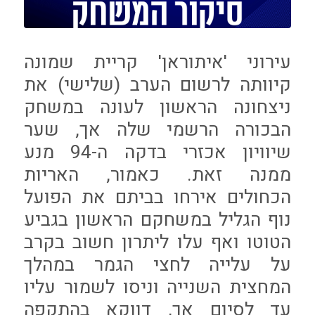
עירוני 'איתוראן' קריית שמונה
קיוותה לרשום הערב (שלישי) את
ניצחונה הראשון לעונה במשחק
הבכורה הרשמי שלה אך, שער
שיוויון אכזרי בדקה ה-94 מנע
ממנה זאת. כאמור, האריות
הכחולים אירחו בביתם את הפועל
נוף הגליל במשחקם הראשון בגביע
הטוטו ואף עלו ליתרון חשוב בקרב
על עלייה לחצי הגמר במהלך
המחצית השנייה וניסו לשמור עליו
עד לסיום אך, דווקא בהתקפה