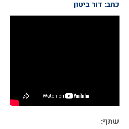
כתב: דור ביטון
שתף: