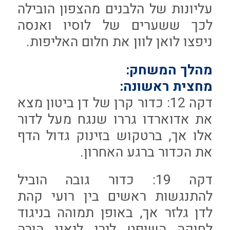
עליונות של הלבנים מהצפון הובילה
לכך ששערים של לוסיו ואנסה
ניפצו לואן לוון את חלום האליפות.
מהלך המשחק:
מחצית ראשונה:
דקה 12: כדור קרן של דן ביטון מצא
את אדוארדו גררו שנגח מעל לדור
אלו אך, ברטקוש בזינוק גדול הדף
את הכדור ברגע האחרון.
דקה 19: כדור גובה הוביל
להתנגשות ראשים בין רועי קהת
לדן גלזר אך, באופן תמוהה בניגוד
לחוקה השופט לירן ליאני הורה