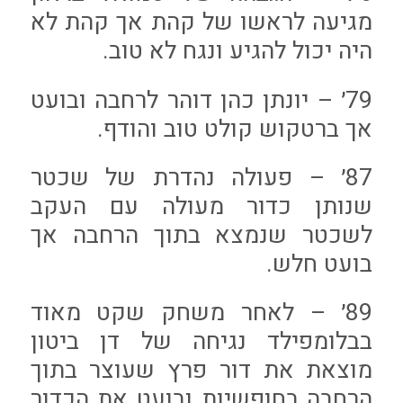
מגיעה לראשו של קהת אך קהת לא
היה יכול להגיע ונגח לא טוב.
79׳ – יונתן כהן דוהר לרחבה ובועט
אך ברטקוש קולט טוב והודף.
87׳ – פעולה נהדרת של שכטר
שנותן כדור מעולה עם העקב
לשכטר שנמצא בתוך הרחבה אך
בועט חלש.
89׳ – לאחר משחק שקט מאוד
בבלומפילד נגיחה של דן ביטון
מוצאת את דור פרץ שעוצר בתוך
הרחבה בחופשיות ובועט את הכדור