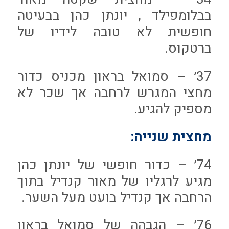
בבלומפילד , יונתן כהן בבעיטה
חופשית לא טובה לידיו של
ברטקוס.
37׳ – סמואל בראון מכניס כדור
מחצי המגרש לרחבה אך שכר לא
מספיק להגיע.
מחצית שנייה:
74׳ – כדור חופשי של יונתן כהן
מגיע לרגליו של מאור קנדיל בתוך
הרחבה אך קנדיל בועט מעל השער.
76׳ – הגבהה של סמואל בראון