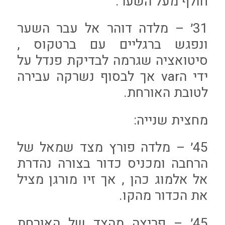
חולף מעל השער.
31׳ – מלדה דוהר אל עבר השער
ונפגש ברגליים עם ברטקוס ,
סיטואציה שגרמה לבדיקת פנדל על
ידי הvar אך לבסוף נשרקה עבירה
לטובת האורחת.
מחצית שנייה:
45׳ – מלדה פורץ מצד שמאל של
הרחבה ומכניס כדור בצורה נהדרת
אל אלמוג כהן , אך זיו מורגן מציל
את הכדור מהקו.
45׳ – פריצה מהצד של האורחת