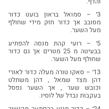
והדף.
3׳ – סמואל בראון בועט כדור
מסובב אך כדור חזק מידי שחולף
מעל השער.
5׳ – רועי קהת מנסה להפתיע
בבעיטה מ 25 מטרים אך גם כדור
שחולף מעל השער.
13׳ – סאקו טורה מעלה כדור לאורי
דהן מצד שמאל , דהן משתלט
וכובש שער , אך השער נפסל
בעקבות נבדל של לוסיו.
24׳ – כדור מגיע בהפתעה מקישור