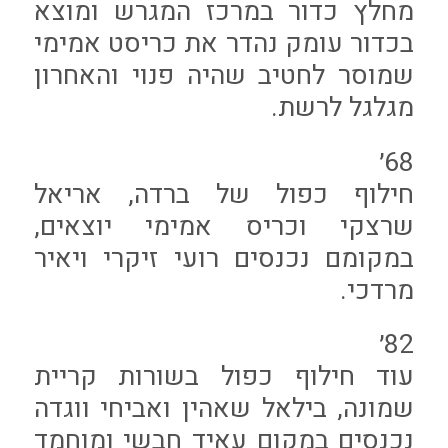
מחלץ כדור במרכז המגרש ומוצא
בכדור עומק נהדר את כריסט אמימי
שמוסר לחטיב שהיה פנוי והאחרון
מגלגל לרשת.
68׳
חילוף כפול של ברדה, אריאל
שרצקי וכריס אמימי יוצאים,
במקומם נכנסים רועי זיקרי ויאיר
מרדכי.
82׳
עוד חילוף כפול בשורות קריית
שמונה, בילאל שאהין ואביחי ווגדה
נכנסים במקום עאיד חבשי ומוחמד