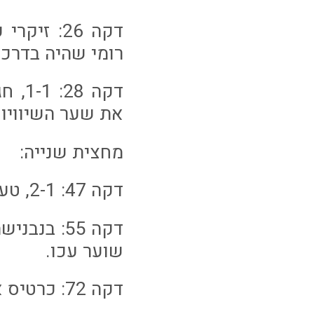
דקה 26: 
רומי שהיה בדרכו לכבוש את ה2-0, אך ה
את שער השיוויון
מחצית שנייה:
דקה 47: 2-1, טעות ענק של מנדזק הובילה למהפך של עכו, חגאני עם צמד.
שוער עכו.
דקה 72: כרטיס אדום לעאיד חבשי לאחר עבירה על סף הרחבה.