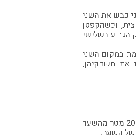
י כבש את השני
חת המחצית, וכשהקפטן
72 ויחמיץ את משחק הגביע בשלישי
מת במקום השני
ו את משחקיהן,
דקה 5: גולאסוווווווו! 1-0!!! אריאל שרצקי קיבל את הכדור 20 מטר מהשער
 של השער.