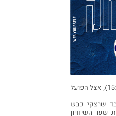
עירוני ׳איתוראן׳ קריית שמונה התארחה היום(שישי 5.1, 15:00), אצל הפועל
דהים כשלאחר 5 דקות בלבד שרצקי כבש
 שער השיוויון