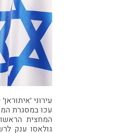
עכו במסגרת המחזור ה16 של הליג
גולאסו ענק לרש