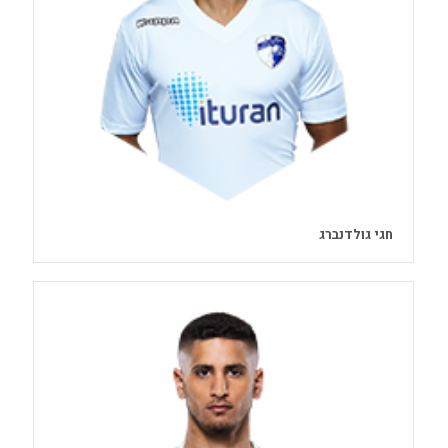
חגי גולדנברג