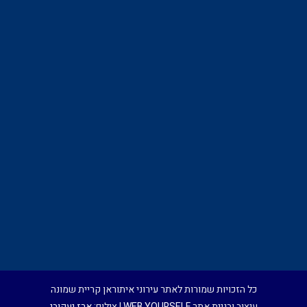
כל הזכויות שמורות לאתר עירוני איתוראן קריית שמונה
עיצוב ובניית אתר
WEB YOURSELF
| צילום:
ארז יעקובי