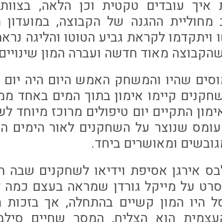
 איך עובדים טקטית וכן הלאה, בצוות 
 מחוליית ההגנה של הקבוצה, במועדון 
ויתקדמו לקראת גביע הטוטו והליגה נראה 
הקבוצה מאוד חדשה ועברה המון שינויים.
סים שהיו והמשחק האמש היום היה יום ר
חקנים קיימו אימון בתוך המים באחד מ
מון התקיים יום טיפולים מרוכז מיוחד 
עומס שנוצר על השחקנים לאור הימים הא
גובשים ומאושרים ביחד.
בס אירגן אסיפת וידיאו לשחקנים שבה הק
סרט על מייקל גורדן שמראה בעצם כמה ל
 היו המון קשיים בהתחלה, אך בזכות הו
עצמית הוא הצליח, המסר שחיים סילב