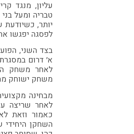
עליון, מנגד קר
טבריה ומעל בני 
יותר, כשיודעת ש
לפסגה יפגשו אחת
בצד השני, הפועל
א׳ דרום במסגרת 
לאחר משחק השל
משחק ישוחק מחד
מבחינה מקצועית
לאחר שריצה עו
כאמור וזאת לא
השחקן היחידי ש
כהן, שסוחב פציע