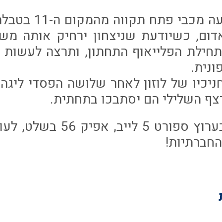
דום, כשיודעת שניצחון ירחיק אותה מש
חילת הפלייאוף התחתון, ותרצה לעשות 
נית.
חניכיו של לוזון לאחר שלושה הפסדי ליגה ר
צף השלילי הם יסתבכו בתחתית.
המשחק ישודר בערוץ ספורט 5 
החברתיות!