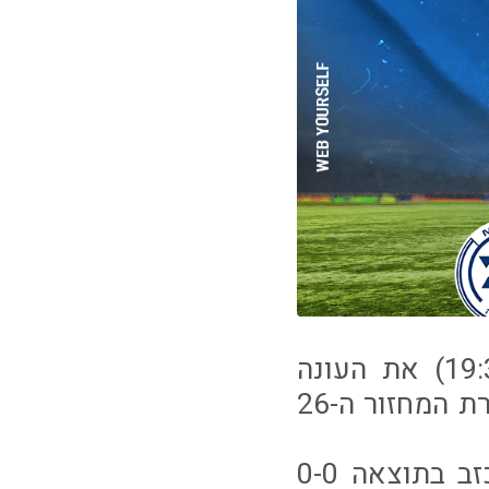
עירוני ׳איתוראן׳ קריית שמונה תסגור הערב (ראשון, 19:30) את העונה
הסדירה בליגת העל, כשתארח את מכבי פתח תקווה במסגרת המחזור ה-26
למשחק הערב, מגיעים חניכיו של ברדה לאחר תיקו מאכזב בתוצאה 0-0