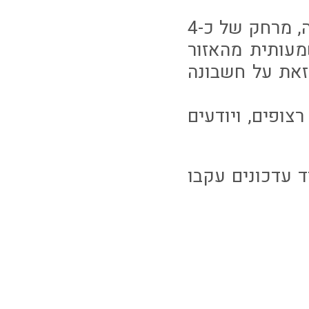
מהצד השני, מגיעה מכבי פתח תקווה מהמקום ה-11 בטבלה, מרחק של כ-4
מעותית מהאזור
זאת על חשבונה
צופים, ויודעים
לייב, אפיק 56 בשלט, לעוד עדכונים עקבו