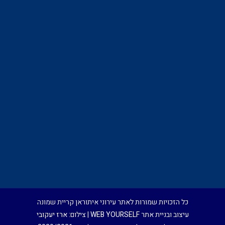
כל הזכויות שמורות לאתר עירוני איתוראן קריית שמונה
עיצוב ובניית אתר
WEB YOURSELF
| צילום:
ארז יעקובי