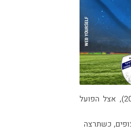
עירוני ׳איתוראן׳ קריית שמונה תתארח הערב (שבת, 20:30), אצל הפועל
 ברדה לאחר 3 הפסדים רצופים, כשתרצה