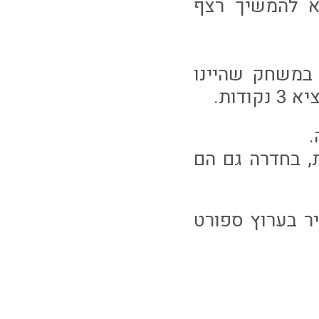
א להמשיך רצף
 במשחק שהיינו
דות.
מש נקודות מתוך 12 אפשריות, בחדרה גם הם
ה בשעה 19:00 בשידור ישיר בערוץ ספורט