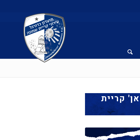
ן' קריית