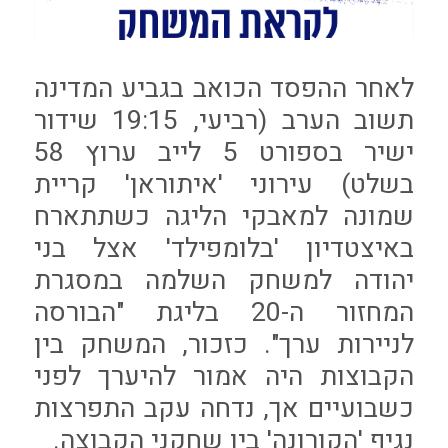
לאחר ההפסד הכואב בגביע המדינה
תשוב הערב (רביעי, 19:15 שידור
ישיר בספורט 5 לייב ערוץ 58
בשלט) עירוני 'איתוראן' קריית
שמונה למאבקי הליגה כשתתארח
באיצטדיון 'בלומפילד' אצל בני
יהודה למשחק השלמה במסגרת
המחזור ה-20 בליגת "הבורסה
לניירות ערך". כזכור, המשחק בין
הקבוצות היה אמור להיערך לפני
כשבועיים אך, נדחה עקב התפרצות
נגיף 'הקורונה' בין שחקני הקבוצה.