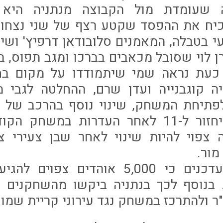
 שעומדת מול הקבוצה מנתניה היא 
כיח את ההפסד שקטע רצף של שני נצחונ
 בטבלה, המאמנים סלובודאן דרפיץ' ושי
 לוי שסובל מכאבים בברכו ומגב תפוס, במ
, כעת נראה שמי שיתמודדו על מקום בח
ה קוגבנייה ועדן שרם, ההחלטה לגבי 
תיחת המשחק, שינוי נוסף בהרכב של מ
שאביב אברהם יחזור ל-11 לאחר העדרות במש
מור.
במכבי נתניה מעדכנים כי 5,000 אוהדי
. בנוסף לכך בנתניה ביקשו מהשחקנים 
 ולהתרכז במשחק נגד עירוני קריית שמונ