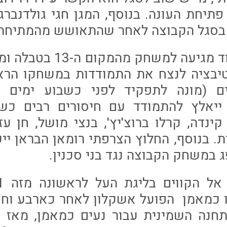
פתיחת העונה. בנוסף, המגן חגי גולדנבר
 בסגל הקבוצה לאחר שהתאושש מהמתיחה 
מנגד, מ.ס. אשדוד מגיעה ל
טיבציה לנצח את התמודדות במשחקו הר
ם (מונה לתפקיד לפני כשבוע ימים בד
 ייאלץ להתמודד עם חיסורים רבים כש
קינדה, קרלו ברוצ'יץ', בנצי מושל, חן עז
. בנוסף, החלוץ הצרפתי רומאן הבראן ייע
במשחק הקבוצה נגד בני סכנין.
כמאמן הפועל אשקלון לאחר כארבע וחצי 
חנה השמינית עבור נעים כמאמן, מאז 