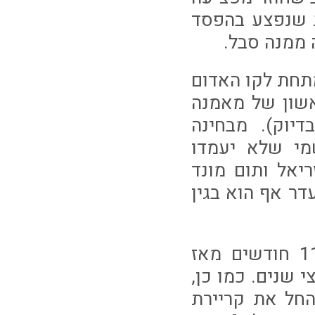
ג שנפצע בהפסד
ממנה סבל.
משחק מהמקום ה-13 בטבלה ומתחת לקו האדום
אשון של מאמנה
יוק). מבחינה
מי שלא יעמדו
ריאל ותום מונד
דר אף הוא בגין
יובל נעים ישוב אל הקווים בליגת העל לראשונה מזה 11 חודשים מאז
שנים. כמו כן,
החל את קריירת