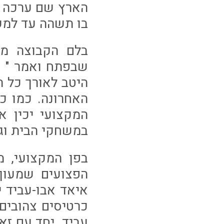
הארץ שם ערכה א
בו תשהה עד למ
בלם הקבוצה מר
שבפתח ואמר " צ
היטב לאורך כל 
האחרונה. כמו כן
המקצועי יכין א
במשחקי הבית וגם
בפן המקצועי, 
הפצועים שמעון 
איאד אבו-עביד 
כרטיסים צהובים,
עביד. יחד עם זא