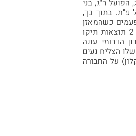
הפועל ר"ג, בני
 פ"ת. בתוך כך,
פעמים כשהמאזן
בין המאמן ליריבתו הצפונית עומד על (2 ניצחונות לק"ש, 2 תוצאות תיקו
ן הדרומי עונה
שלו הצליח נעים
לון) על החבורה