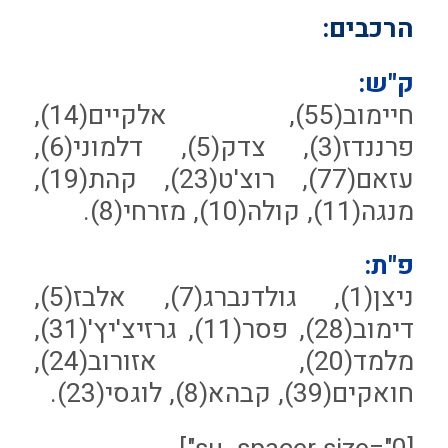
הרכבים:
ק"ש:
חיימוב(55), אלקיים(14),
פרננדז(3), צדק(5), דלמוני(6),
עזאם(77), רוצ'ט(23), קהת(19),
מנגה(11), קולה(10), מזרחי(8).
פ"ת:
ניצן(1), גולדנברג(7), אלבז(5),
דימוב(28), פסר(11), גרזיצ'יץ'(31),
מלמד(20), אזורוב(24),
חואקים(39), קבהא(8), לוגסי(23).