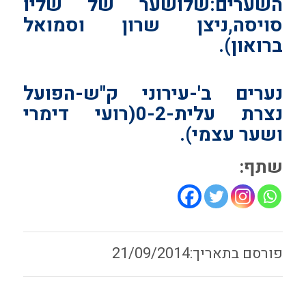
השערים:שלושער של שליו
סויסה,ניצן שרון וסמואל
ברואון).
נערים ב'-עירוני ק"ש-הפועל
נצרת עלית-0-2(רועי דימרי
ושער עצמי).
שתף:
21/09/2014