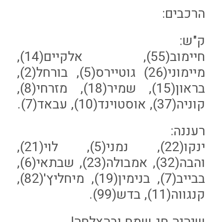
הרכבים:
ק"ש:
חיימוב(55), אלקיים(14),
מיימוני(26) גוטיירס(5), בורחל(2),
בראון(15), שמיר(18), מזרחי(8),
קוניה(37), אוסטוינד(10), עבאד(7).
רעננה:
ינקו(22), נמני(5), לוי(21),
והבה(32), אמבולה(23), שבתאי(6),
בבייב(7), בנימין(19), מיחליץ'(82),
קנגווה(11), בדש(99).
שיהיה חג שמח ובהצלחה!