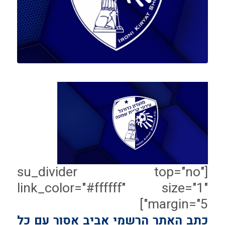
[su_divider top="no"
link_color="#ffffff" size="1"
margin="5"]
כתב האתר הרשמי אביב אסור עם כל