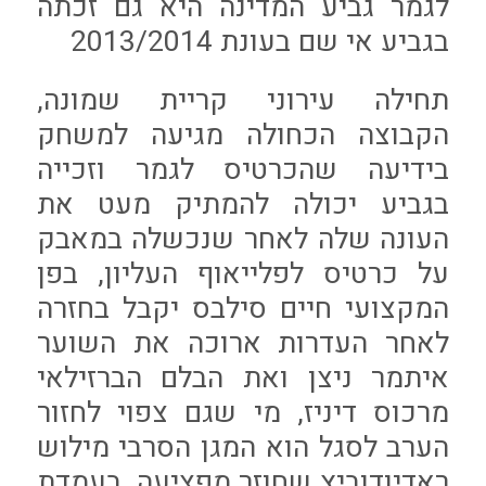
לגמר גביע המדינה היא גם זכתה
בגביע אי שם בעונת 2013/2014
תחילה עירוני קריית שמונה,
הקבוצה הכחולה מגיעה למשחק
בידיעה שהכרטיס לגמר וזכייה
בגביע יכולה להמתיק מעט את
העונה שלה לאחר שנכשלה במאבק
על כרטיס לפלייאוף העליון, בפן
המקצועי חיים סילבס יקבל בחזרה
לאחר העדרות ארוכה את השוער
איתמר ניצן ואת הבלם הברזילאי
מרכוס דיניז, מי שגם צפוי לחזור
הערב לסגל הוא המגן הסרבי מילוש
ראדיודוביץ שחוזר מפציעה, בעמדת