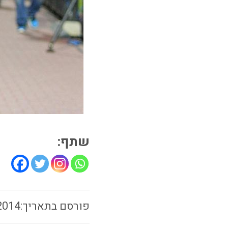
שתף:
2014