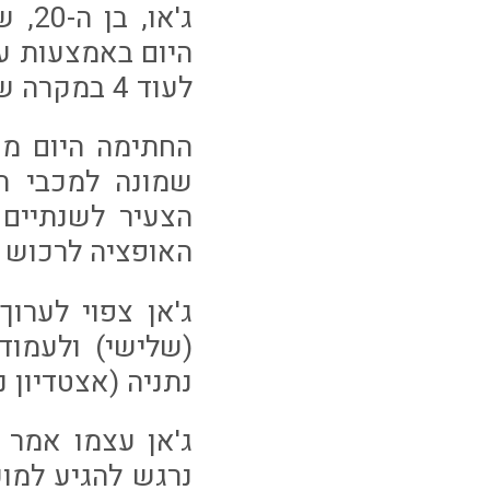
ג'א
היום באמצעות עו
לעוד 4 במקרה של רכישה) במועדון הכדורגל עירוני איתוראן קריית שמונה.
החתימה היום מו
שמונה למכבי ת
הצעיר לשנתיים
האופציה לרכוש 
ג'אן צפוי לערו
(שלישי) ולעמו
נתניה (אצטדיון נתניה
ג'אן עצמו אמר 
נרגש להגיע למוע