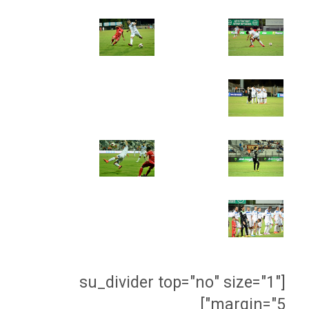
[su_divider top="no" size="1"
margin="5"]